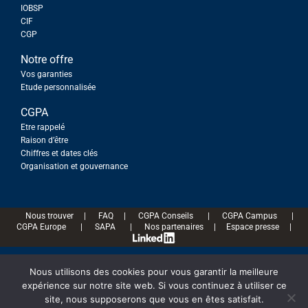
IOBSP
CIF
CGP
Notre offre
Vos garanties
Etude personnalisée
CGPA
Etre rappelé
Raison d’être
Chiffres et dates clés
Organisation et gouvernance
Nous trouver
|
FAQ
|
CGPA Conseils
|
CGPA Campus
|
CGPA Europe
|
SAPA
|
Nos partenaires
|
Espace presse
|
Nous utilisons des cookies pour vous garantir la meilleure
ⒸCGPA 2020 |
Mentions légales
|
Politique de protection des données
expérience sur notre site web. Si vous continuez à utiliser ce
personnelles
|
Politique de gestion des cookies
|
Réclamations
site, nous supposerons que vous en êtes satisfait.