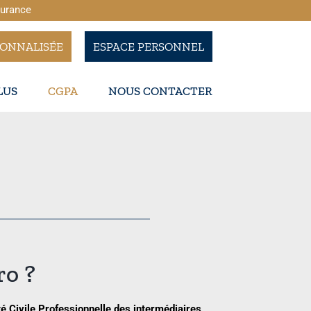
surance
SONNALISÉE
ESPACE PERSONNEL
LUS
CGPA
NOUS CONTACTER
ro ?
é Civile Professionnelle des intermédiaires
.