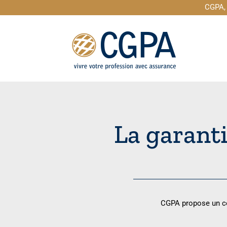
Passer
CGPA, 
au
contenu
La garanti
CGPA propose un con