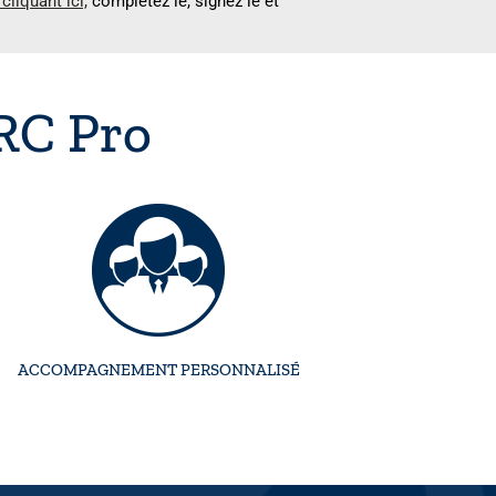
cliquant ici,
complétez le, signez le et
 RC Pro
ACCOMPAGNEMENT PERSONNALISÉ