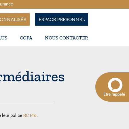
surance
SONNALISÉE
ESPACE PERSONNEL
LUS
CGPA
NOUS CONTACTER
ermédiaires
 leur police
RC Pro
.