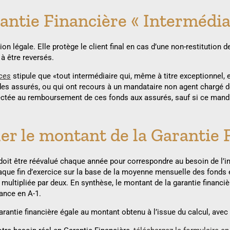
antie Financière « Intermédia
ion légale. Elle protège le client final en cas d’une non-restitution 
 à être reversés.
ces
stipule que «tout intermédiaire qui, même à titre exceptionnel, 
 des assurés, ou qui ont recours à un mandataire non agent chargé d
ectée au remboursement de ces fonds aux assurés, sauf si ce mandat
r le montant de la Garantie F
 doit être réévalué chaque année pour correspondre au besoin de l’in
 chaque fin d’exercice sur la base de la moyenne mensuelle des fond
multipliée par deux. En synthèse, le montant de la garantie financi
rance en A-1.
 garantie financière égale au montant obtenu à l’issue du calcul, av